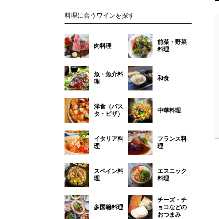
料理に合うワインを探す
前菜・野菜
肉料理
料理
魚・魚介料
和食
理
洋食（パス
中華料理
タ・ピザ）
イタリア料
フランス料
理
理
スペイン料
エスニック
理
料理
チーズ・チ
多国籍料理
ョコなどの
おつまみ