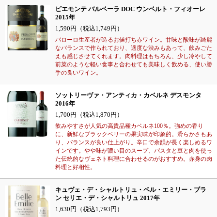
ピエモンテ バルベーラ DOC ウンベルト・フィオーレ
2015年
1,590円（税込1,749円）
バローロ生産者が造るお値打ち赤ワイン。甘味と酸味が綺麗
なバランスで作られており、適度な渋みもあって、飲みごた
えも感じさせてくれます。肉料理はもちろん、少し冷やして
前菜のような軽い食事と合わせても美味しく飲める、使い勝
手の良いワイン。
ソットリーヴァ・アンティカ・カベルネ デスモンタ
2016年
1,700円（税込1,870円）
飲みやすさが人気の高貴品種カベルネ100％。強めの香り
に、新鮮なブラックベリーの果実味が印象的。滑らかさもあ
り、バランスが良い仕上がり。辛口で余韻が長く楽しめるワ
インです。やや味が濃い目のスープ、パスタと豆と肉を使っ
た伝統的なヴェネト料理に合わせるのがおすすめ。赤身の肉
料理と好相性。
キュヴェ・デ・シャルトリュ・ベル・エミリー・ブラ
ン セリエ・デ・シャルトリュ 2017年
1,630円（税込1,793円）