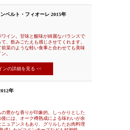
ウンベルト・フィオーレ 2015年
赤ワイン。甘味と酸味が綺麗なバランスで
って、飲みごたえも感じさせてくれます。
て前菜のような軽い食事と合わせても美味
イン。
ワインの詳細を見る <<
012年
ムの豊かな香りが印象的。しっかりとした
の後には、オーク樽熟成による味わいが余
なニュアンスもあり、グリルしたお肉料理
や熟成したピコドンチーズなども好相性。