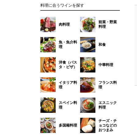
料理に合うワインを探す
前菜・野菜
肉料理
料理
魚・魚介料
和食
理
洋食（パス
中華料理
タ・ピザ）
イタリア料
フランス料
理
理
スペイン料
エスニック
理
料理
チーズ・チ
多国籍料理
ョコなどの
おつまみ