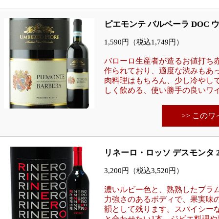
ピエモンテ バルベーラ DOC 
1,590円（税込1,749円）
バローロ生産者が造るお値打ち
作られており、適度な渋みもあ
肉料理はもちろん、少し冷やし
しく飲める、使い勝手の良いワ
>> この
リネーロ・ロッソ デスモンタ 2
3,200円（税込3,520円）
濃いルビー色と、熟熟したプラ
力強さのあるボディで、果実味
韻として残ります。スパイシー
と合わせたい1本。ジビエ料理