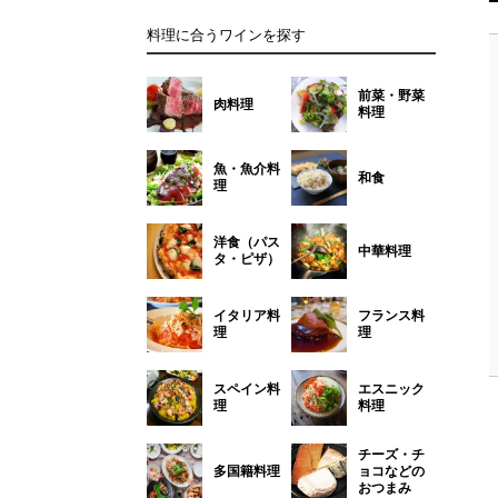
料理に合うワインを探す
前菜・野菜
肉料理
料理
魚・魚介料
和食
理
洋食（パス
中華料理
タ・ピザ）
イタリア料
フランス料
理
理
スペイン料
エスニック
理
料理
チーズ・チ
多国籍料理
ョコなどの
おつまみ