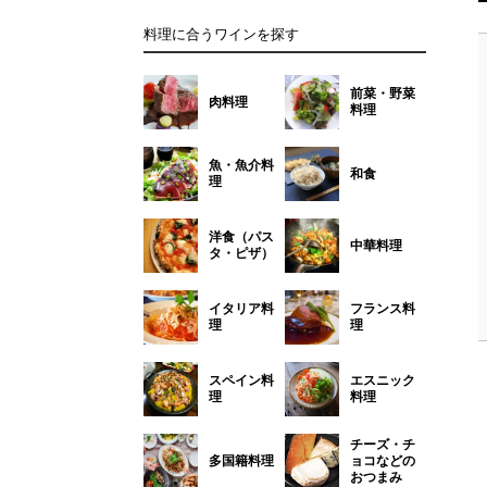
料理に合うワインを探す
前菜・野菜
肉料理
料理
魚・魚介料
和食
理
洋食（パス
中華料理
タ・ピザ）
イタリア料
フランス料
理
理
スペイン料
エスニック
理
料理
チーズ・チ
多国籍料理
ョコなどの
おつまみ