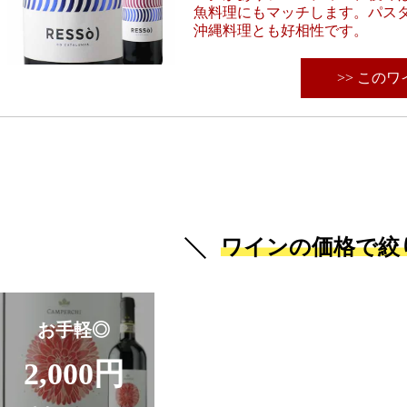
魚料理にもマッチします。パス
沖縄料理とも好相性です。
>> この
ワインの価格で絞
お手軽◎
2,000円