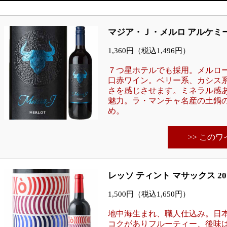
マジア・Ｊ・メルロ アルケミー
1,360円（税込1,496円）
７つ星ホテルでも採用。メルロ
口赤ワイン。ベリー系、カシス
さを感じさせます。ミネラル感
魅力。ラ・マンチャ名産の土鍋
め。
>> この
レッソ ティント マサックス 20
1,500円（税込1,650円）
地中海生まれ、職人仕込み。日
コクがありフルーティー、後味