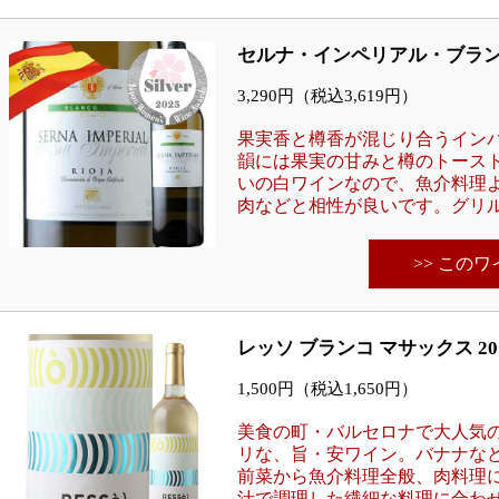
セルナ・インペリアル・ブランコ
3,290円（税込3,619円）
果実香と樽香が混じり合うイン
韻には果実の甘みと樽のトース
いの白ワインなので、魚介料理
肉などと相性が良いです。グリ
>> この
レッソ ブランコ マサックス 20
1,500円（税込1,650円）
美食の町・バルセロナで大人気
リな、旨・安ワイン。バナナな
前菜から魚介料理全般、肉料理
汁で調理した繊細な料理に合わ