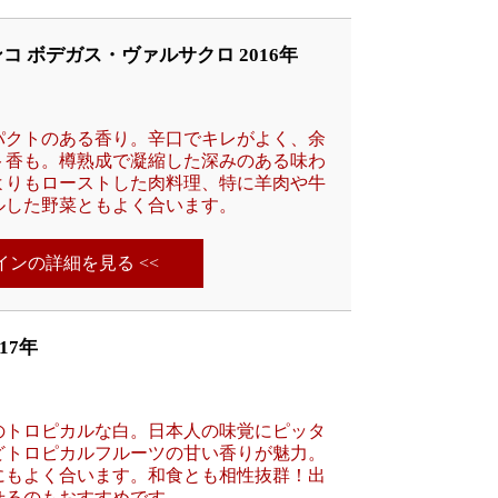
 ボデガス・ヴァルサクロ 2016年
パクトのある香り。辛口でキレがよく、余
ト香も。樽熟成で凝縮した深みのある味わ
よりもローストした肉料理、特に羊肉や牛
ルした野菜ともよく合います。
ワインの詳細を見る <<
17年
のトロピカルな白。日本人の味覚にピッタ
どトロピカルフルーツの甘い香りが魅力。
にもよく合います。和食とも相性抜群！出
せるのもおすすめです。