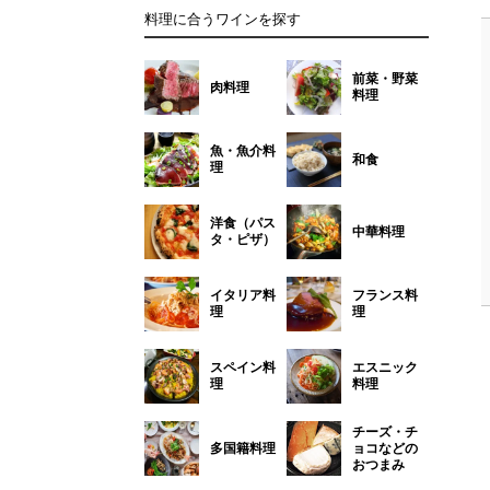
料理に合うワインを探す
前菜・野菜
肉料理
料理
魚・魚介料
和食
理
洋食（パス
中華料理
タ・ピザ）
イタリア料
フランス料
理
理
スペイン料
エスニック
理
料理
チーズ・チ
多国籍料理
ョコなどの
おつまみ