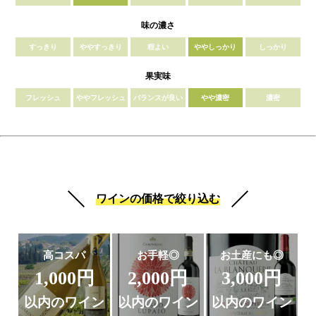
味の濃さ
すっきり
ややすっきり
程よい
ややしっかり
しっかり
果実味
フレッシュ
ややフレッシュ
バランスが良い
やや濃密
濃密
ワインの価格で絞り込む
高コスパ
お手軽◎
お土産にも◎
1,000円
2,000円
3,000円
以内のワイン
以内のワイン
以内のワイン