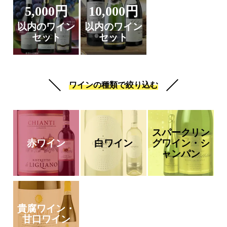
5,000円
10,000円
以内のワイン
以内のワイン
セット
セット
ワインの種類で絞り込む
スパークリン
赤ワイン
白ワイン
グワイン・シ
ャンパン
貴腐ワイン・
甘口ワイン