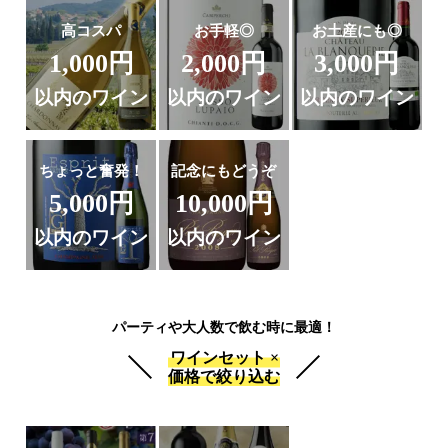
高コスパ
お手軽◎
お土産にも◎
1,000円
2,000円
3,000円
以内のワイン
以内のワイン
以内のワイン
ちょっと奮発！
記念にもどうぞ
5,000円
10,000円
以内のワイン
以内のワイン
パーティや大人数で飲む時に最適！
ワインセット ×
価格で絞り込む