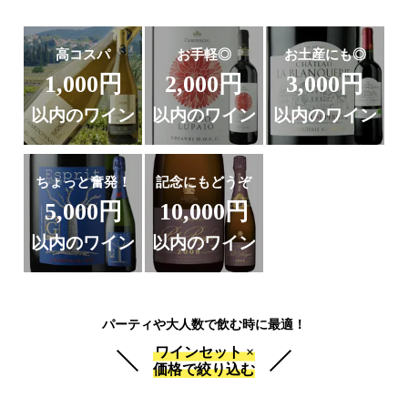
高コスパ
お手軽◎
お土産にも◎
1,000円
2,000円
3,000円
以内のワイン
以内のワイン
以内のワイン
ちょっと奮発！
記念にもどうぞ
5,000円
10,000円
以内のワイン
以内のワイン
パーティや大人数で飲む時に最適！
ワインセット ×
価格で絞り込む