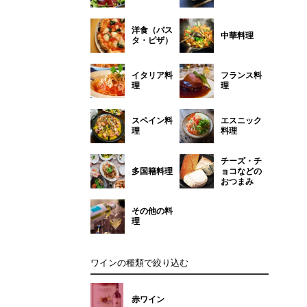
洋食（パス
中華料理
タ・ピザ）
イタリア料
フランス料
理
理
スペイン料
エスニック
理
料理
チーズ・チ
多国籍料理
ョコなどの
おつまみ
その他の料
理
ワインの種類で絞り込む
赤ワイン