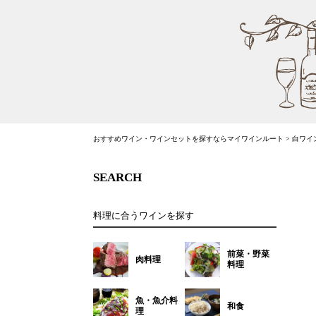
おすすめワイン・ワインセットを探すならマイワインルート
>
白ワイ
SEARCH
料理に合うワインを探す
前菜・野菜
肉料理
料理
魚・魚介料
和食
理