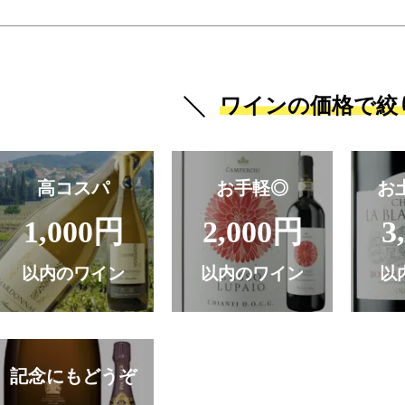
ワインの価格で絞
高コスパ
お手軽◎
お
1,000円
2,000円
3
以内のワイン
以内のワイン
以
記念にもどうぞ