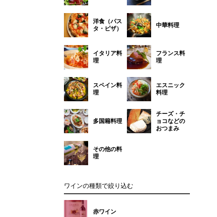
洋食（パス
中華料理
タ・ピザ）
イタリア料
フランス料
理
理
スペイン料
エスニック
理
料理
チーズ・チ
多国籍料理
ョコなどの
おつまみ
その他の料
理
ワインの種類で絞り込む
赤ワイン