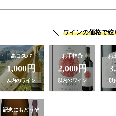
ワインの価格で絞
高コスパ
お手軽◎
お
1,000円
2,000円
3
以内のワイン
以内のワイン
以
記念にもどうぞ