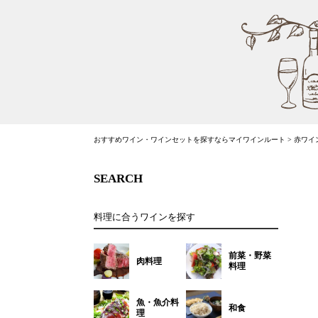
おすすめワイン・ワインセットを探すならマイワインルート
>
赤ワイ
SEARCH
料理に合うワインを探す
前菜・野菜
肉料理
料理
魚・魚介料
和食
理