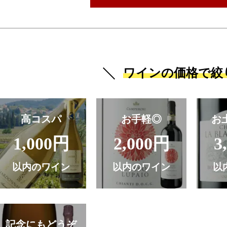
ワインの価格で絞
高コスパ
お手軽◎
お
1,000円
2,000円
3
以内のワイン
以内のワイン
以
記念にもどうぞ