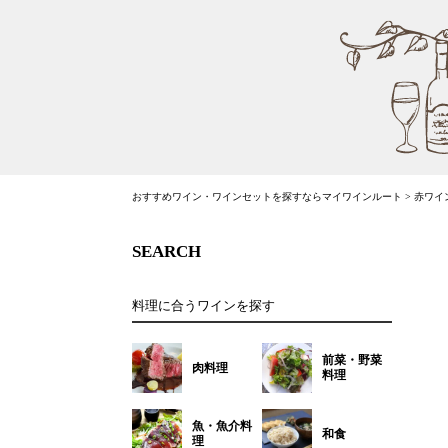
おすすめワイン・ワインセットを探すならマイワインルート
>
赤ワイ
SEARCH
料理に合うワインを探す
前菜・野菜
肉料理
料理
魚・魚介料
和食
理