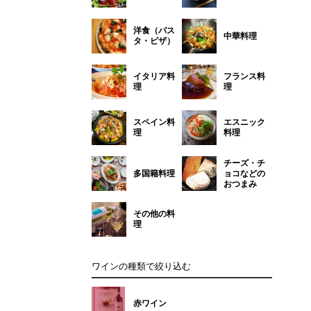
洋食（パス
中華料理
タ・ピザ）
イタリア料
フランス料
理
理
スペイン料
エスニック
理
料理
チーズ・チ
多国籍料理
ョコなどの
おつまみ
その他の料
理
ワインの種類で絞り込む
赤ワイン