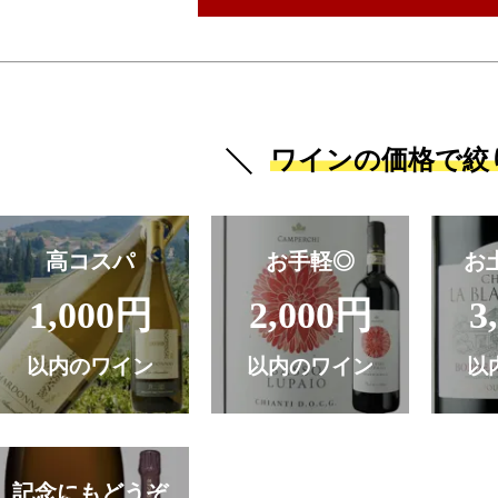
ワインの価格で絞
高コスパ
お手軽◎
お
1,000円
2,000円
3
以内のワイン
以内のワイン
以
記念にもどうぞ