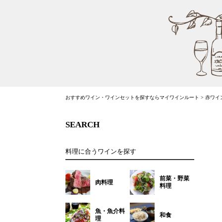
おすすめワイン・ワインセットを探すならマイワインルート
>
赤ワイ
SEARCH
料理に合うワインを探す
前菜・野菜
肉料理
料理
魚・魚介料
和食
理