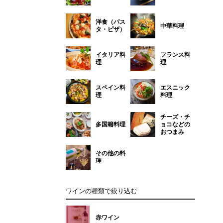
洋食（パス
中華料理
タ・ピザ）
イタリア料
フランス料
理
理
スペイン料
エスニック
理
料理
チーズ・チ
多国籍料理
ョコなどの
おつまみ
その他の料
理
ワインの種類で絞り込む
赤ワイン