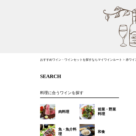
おすすめワイン・ワインセットを探すならマイワインルート
>
赤ワイ
SEARCH
料理に合うワインを探す
前菜・野菜
肉料理
料理
魚・魚介料
和食
理