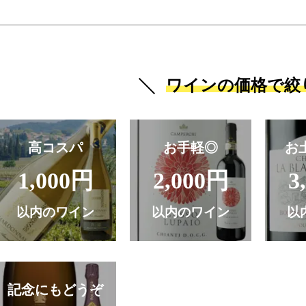
ワインの価格で絞
高コスパ
お手軽◎
お
1,000円
2,000円
3
以内のワイン
以内のワイン
以
記念にもどうぞ