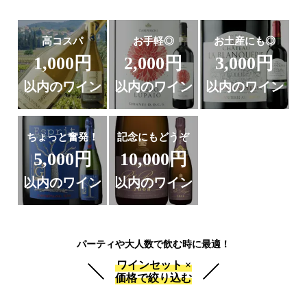
高コスパ
お手軽◎
お土産にも◎
1,000円
2,000円
3,000円
以内のワイン
以内のワイン
以内のワイン
ちょっと奮発！
記念にもどうぞ
5,000円
10,000円
以内のワイン
以内のワイン
パーティや大人数で飲む時に最適！
ワインセット ×
価格で絞り込む