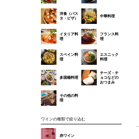
洋食（パス
中華料理
タ・ピザ）
イタリア料
フランス料
理
理
スペイン料
エスニック
理
料理
チーズ・チ
多国籍料理
ョコなどの
おつまみ
その他の料
理
ワインの種類で絞り込む
赤ワイン