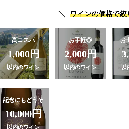
ワインの価格で絞
高コスパ
お手軽◎
お
1,000円
2,000円
3
以内のワイン
以内のワイン
以
記念にもどうぞ
10,000円
以内のワイン