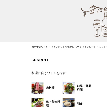
おすすめワイン・ワインセットを探すならマイワインルート
>
シャトー
SEARCH
料理に合うワインを探す
前菜・野菜
肉料理
料理
魚・魚介料
和食
理