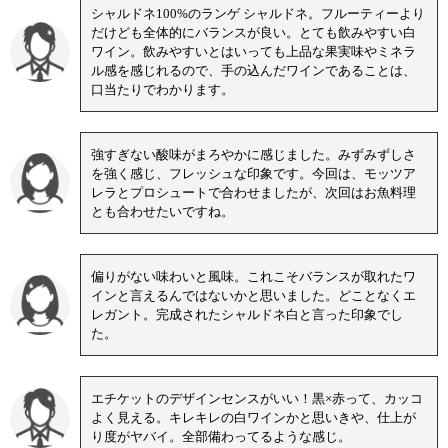
シャルドネ100%のランゲ シャルドネ。フルーティーより
だけども全体的にバランスが良い。とても飲みやすい白
ワイン。飲みやすいとはいっても上品な果実味やミネラ
ル感を感じれるので、手の込んだワインであることは、
口当たりでわかります。
強すぎない酸味がまろやかに感じました。みずみずしさ
を強く感じ、フレッシュな印象です。今回は、モッツア
レラとプロシュートで合わせましたが、次回はお魚料理
とも合わせたいですね。
偏りがない味わいと風味。これこそバランスが取れたワ
インと言えるんではないかと思いました。どことなくエ
レガント。完成されたシャルドネ白と言った印象でし
た。
エチケットのデザインセンスがいい！黒×赤って、カッコ
よく見える。キレキレの白ワインかと思いきや、仕上が
り度がヤバイ。全部備わってるような感じ。