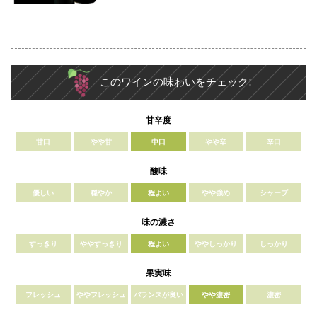
このワインの味わいをチェック!
甘辛度
甘口
やや甘
中口
やや辛
辛口
酸味
優しい
穏やか
程よい
やや強め
シャープ
味の濃さ
すっきり
ややすっきり
程よい
ややしっかり
しっかり
果実味
フレッシュ
ややフレッシュ
バランスが良い
やや濃密
濃密