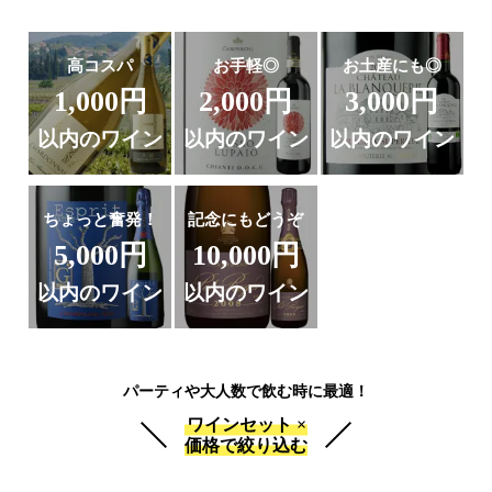
高コスパ
お手軽◎
お土産にも◎
1,000円
2,000円
3,000円
以内のワイン
以内のワイン
以内のワイン
ちょっと奮発！
記念にもどうぞ
5,000円
10,000円
以内のワイン
以内のワイン
パーティや大人数で飲む時に最適！
ワインセット ×
価格で絞り込む