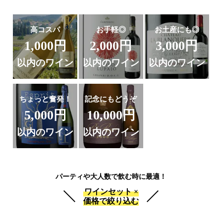
高コスパ
お手軽◎
お土産にも◎
1,000円
2,000円
3,000円
以内のワイン
以内のワイン
以内のワイン
ちょっと奮発！
記念にもどうぞ
5,000円
10,000円
以内のワイン
以内のワイン
パーティや大人数で飲む時に最適！
ワインセット ×
価格で絞り込む