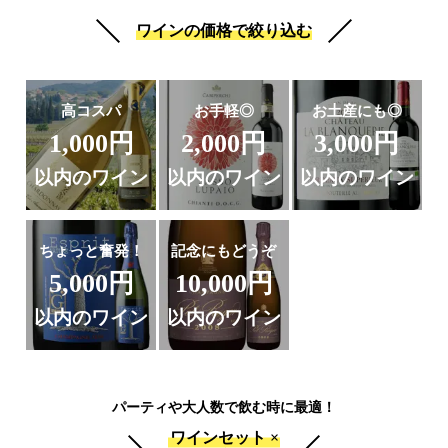
ワインの価格で絞り込む
高コスパ
お手軽◎
お土産にも◎
1,000円
2,000円
3,000円
以内のワイン
以内のワイン
以内のワイン
ちょっと奮発！
記念にもどうぞ
5,000円
10,000円
以内のワイン
以内のワイン
パーティや大人数で飲む時に最適！
ワインセット ×