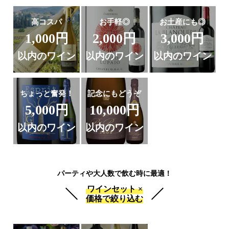
高コスパ
お手軽◎
お土産にも◎
1,000円
2,000円
3,000円
以内のワイン
以内のワイン
以内のワイン
ちょっと奮発！
記念にもどうぞ
5,000円
10,000円
以内のワイン
以内のワイン
パーティや大人数で飲む時に最適！
ワインセット ×
価格で絞り込む