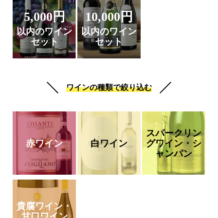
5,000円
10,000円
以内のワイン
以内のワイン
セット
セット
ワインの種類で絞り込む
スパークリン
赤ワイン
白ワイン
グワイン・シ
ャンパン
貴腐ワイン・
甘口ワイン