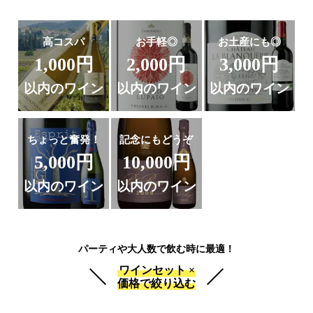
高コスパ
お手軽◎
お土産にも◎
1,000円
2,000円
3,000円
以内のワイン
以内のワイン
以内のワイン
ちょっと奮発！
記念にもどうぞ
5,000円
10,000円
以内のワイン
以内のワイン
パーティや大人数で飲む時に最適！
ワインセット ×
価格で絞り込む