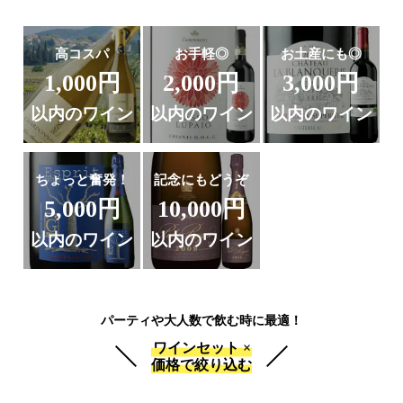
高コスパ
お手軽◎
お土産にも◎
1,000円
2,000円
3,000円
以内のワイン
以内のワイン
以内のワイン
ちょっと奮発！
記念にもどうぞ
5,000円
10,000円
以内のワイン
以内のワイン
パーティや大人数で飲む時に最適！
ワインセット ×
価格で絞り込む