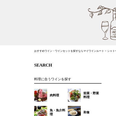
おすすめワイン・ワインセットを探すならマイワインルート
>
シャトー
SEARCH
料理に合うワインを探す
前菜・野菜
肉料理
料理
魚・魚介料
和食
理