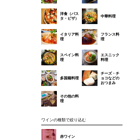
洋食（パス
中華料理
タ・ピザ）
イタリア料
フランス料
理
理
スペイン料
エスニック
理
料理
チーズ・チ
多国籍料理
ョコなどの
おつまみ
その他の料
理
ワインの種類で絞り込む
赤ワイン