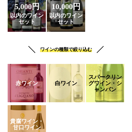
5,000円
10,000円
以内のワイン
以内のワイン
セット
セット
ワインの種類で絞り込む
スパークリン
赤ワイン
白ワイン
グワイン・シ
ャンパン
貴腐ワイン・
甘口ワイン