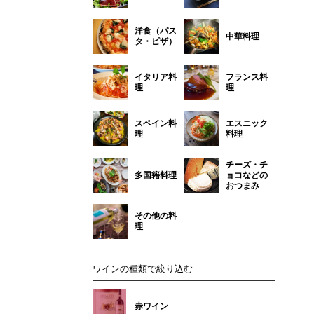
洋食（パス
中華料理
タ・ピザ）
イタリア料
フランス料
理
理
スペイン料
エスニック
理
料理
チーズ・チ
多国籍料理
ョコなどの
おつまみ
その他の料
理
ワインの種類で絞り込む
赤ワイン