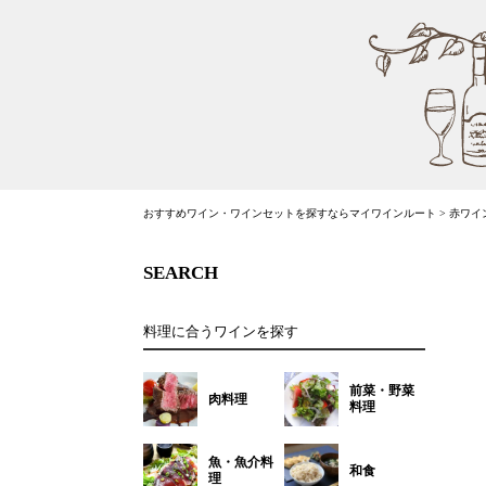
おすすめワイン・ワインセットを探すならマイワインルート
>
赤ワイ
SEARCH
料理に合うワインを探す
前菜・野菜
肉料理
料理
魚・魚介料
和食
理