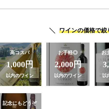
ワインの価格で絞
高コスパ
お手軽◎
お
1,000円
2,000円
3
以内のワイン
以内のワイン
以
記念にもどうぞ