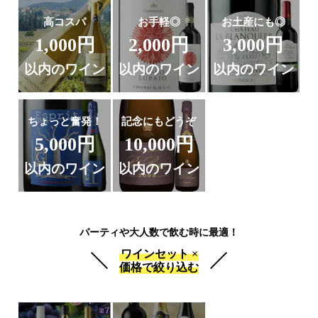
高コスパ
お手軽◎
お土産にも◎
1,000円
2,000円
3,000円
以内のワイン
以内のワイン
以内のワイン
ちょっと奮発！
記念にもどうぞ
5,000円
10,000円
以内のワイン
以内のワイン
パーティや大人数で飲む時に最適！
ワインセット ×
価格で絞り込む