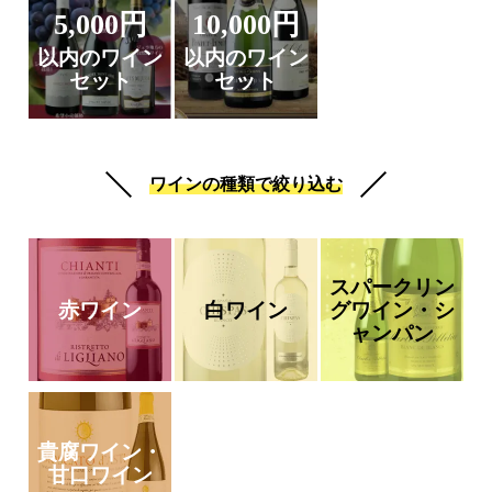
5,000円
10,000円
以内のワイン
以内のワイン
セット
セット
ワインの種類で絞り込む
スパークリン
赤ワイン
白ワイン
グワイン・シ
ャンパン
貴腐ワイン・
甘口ワイン