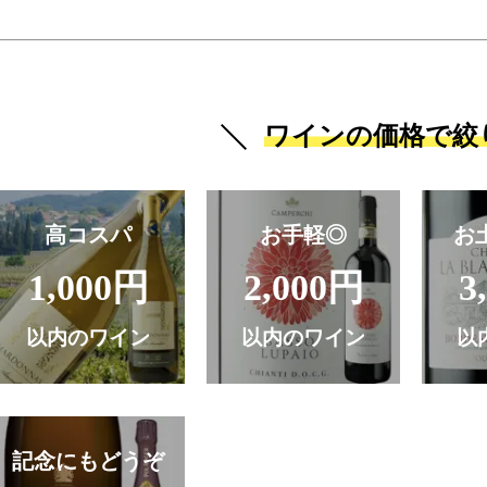
ワインの価格で絞
高コスパ
お手軽◎
お
1,000円
2,000円
3
以内のワイン
以内のワイン
以
記念にもどうぞ