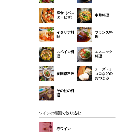
洋食（パス
中華料理
タ・ピザ）
イタリア料
フランス料
理
理
スペイン料
エスニック
理
料理
チーズ・チ
多国籍料理
ョコなどの
おつまみ
その他の料
理
ワインの種類で絞り込む
赤ワイン