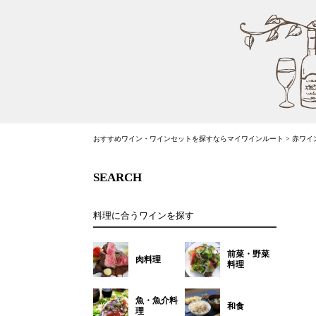
おすすめワイン・ワインセットを探すならマイワインルート
>
赤ワイ
SEARCH
料理に合うワインを探す
前菜・野菜
肉料理
料理
魚・魚介料
和食
理