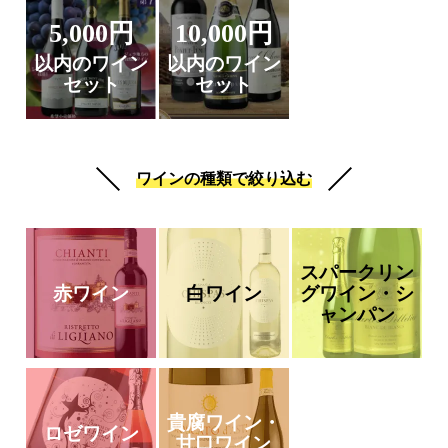
5,000円
10,000円
以内のワイン
以内のワイン
セット
セット
ワインの種類で絞り込む
スパークリン
赤ワイン
白ワイン
グワイン・シ
ャンパン
貴腐ワイン・
ロゼワイン
甘口ワイン