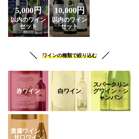
5,000円
10,000円
以内のワイン
以内のワイン
セット
セット
ワインの種類で絞り込む
スパークリン
赤ワイン
白ワイン
グワイン・シ
ャンパン
貴腐ワイン・
甘口ワイン