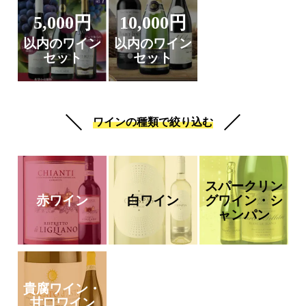
5,000円
10,000円
以内のワイン
以内のワイン
セット
セット
ワインの種類で絞り込む
スパークリン
赤ワイン
白ワイン
グワイン・シ
ャンパン
貴腐ワイン・
甘口ワイン