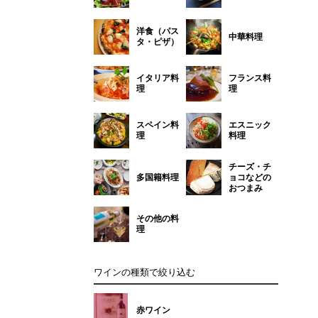
洋食（パス
中華料理
タ・ピザ）
イタリア料
フランス料
理
理
スペイン料
エスニック
理
料理
チーズ・チ
多国籍料理
ョコなどの
おつまみ
その他の料
理
ワインの種類で絞り込む
赤ワイン