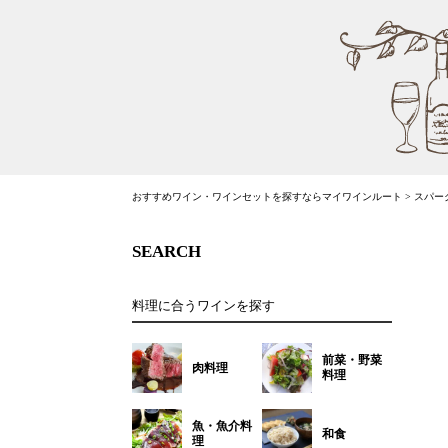
おすすめワイン・ワインセットを探すならマイワインルート
>
スパー
SEARCH
料理に合うワインを探す
前菜・野菜
肉料理
料理
魚・魚介料
和食
理