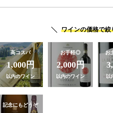
ワインの価格で絞
高コスパ
お手軽◎
お
1,000円
2,000円
3
以内のワイン
以内のワイン
以
記念にもどうぞ