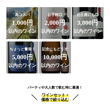
高コスパ
お手軽◎
お土産にも◎
1,000円
2,000円
3,000円
以内のワイン
以内のワイン
以内のワイン
ちょっと奮発！
記念にもどうぞ
5,000円
10,000円
以内のワイン
以内のワイン
パーティや大人数で飲む時に最適！
ワインセット ×
価格で絞り込む