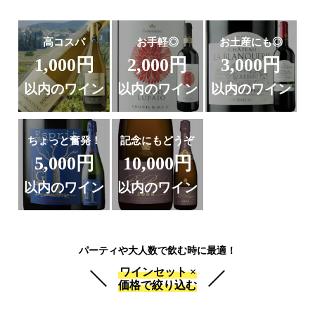
高コスパ
お手軽◎
お土産にも◎
1,000円
2,000円
3,000円
以内のワイン
以内のワイン
以内のワイン
ちょっと奮発！
記念にもどうぞ
5,000円
10,000円
以内のワイン
以内のワイン
パーティや大人数で飲む時に最適！
ワインセット ×
価格で絞り込む