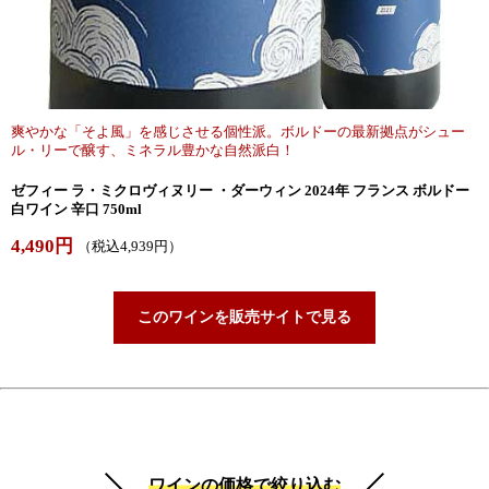
爽やかな「そよ風」を感じさせる個性派。ボルドーの最新拠点がシュー
ル・リーで醸す、ミネラル豊かな自然派白！
ゼフィー ラ・ミクロヴィヌリー ・ダーウィン 2024年 フランス ボルドー
白ワイン 辛口 750ml
4,490円
（税込4,939円）
このワインを販売サイトで見る
ワインの価格で絞り込む