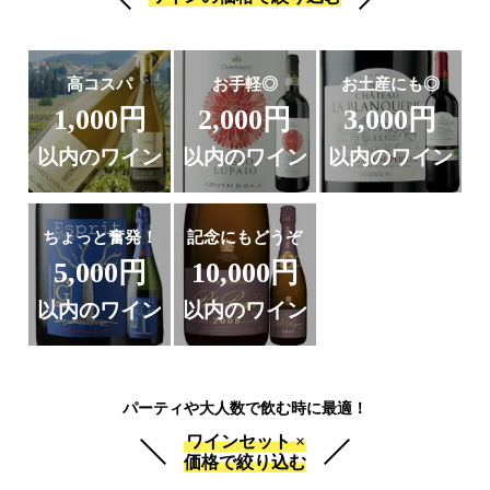
高コスパ
お手軽◎
お土産にも◎
1,000円
2,000円
3,000円
以内のワイン
以内のワイン
以内のワイン
ちょっと奮発！
記念にもどうぞ
5,000円
10,000円
以内のワイン
以内のワイン
パーティや大人数で飲む時に最適！
ワインセット ×
価格で絞り込む