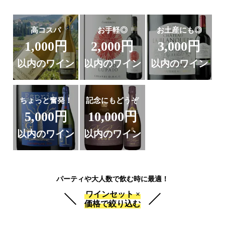
高コスパ
お手軽◎
お土産にも◎
1,000円
2,000円
3,000円
以内のワイン
以内のワイン
以内のワイン
ちょっと奮発！
記念にもどうぞ
5,000円
10,000円
以内のワイン
以内のワイン
パーティや大人数で飲む時に最適！
ワインセット ×
価格で絞り込む