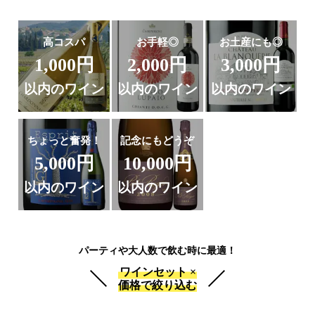
高コスパ
お手軽◎
お土産にも◎
1,000円
2,000円
3,000円
以内のワイン
以内のワイン
以内のワイン
ちょっと奮発！
記念にもどうぞ
5,000円
10,000円
以内のワイン
以内のワイン
パーティや大人数で飲む時に最適！
ワインセット ×
価格で絞り込む