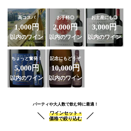
高コスパ
お手軽◎
お土産にも◎
1,000円
2,000円
3,000円
以内のワイン
以内のワイン
以内のワイン
ちょっと奮発！
記念にもどうぞ
5,000円
10,000円
以内のワイン
以内のワイン
パーティや大人数で飲む時に最適！
ワインセット ×
価格で絞り込む