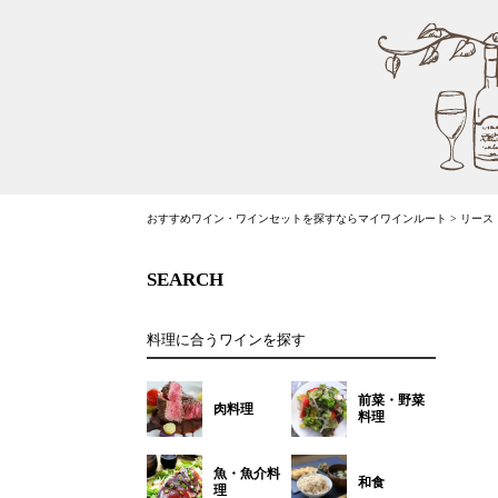
おすすめワイン・ワインセットを探すならマイワインルート
>
リース・
SEARCH
料理に合うワインを探す
前菜・野菜
肉料理
料理
魚・魚介料
和食
理