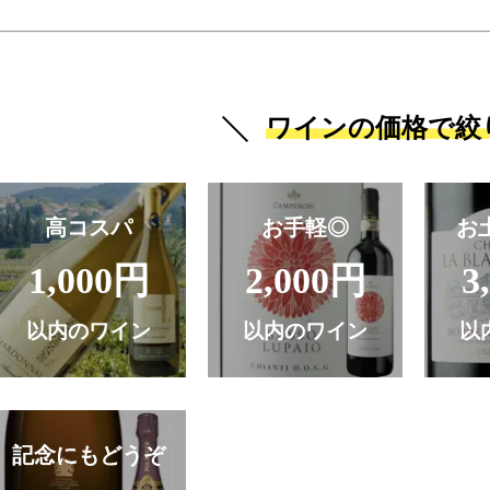
ワインの価格で絞
高コスパ
お手軽◎
お
1,000円
2,000円
3
以内のワイン
以内のワイン
以
記念にもどうぞ