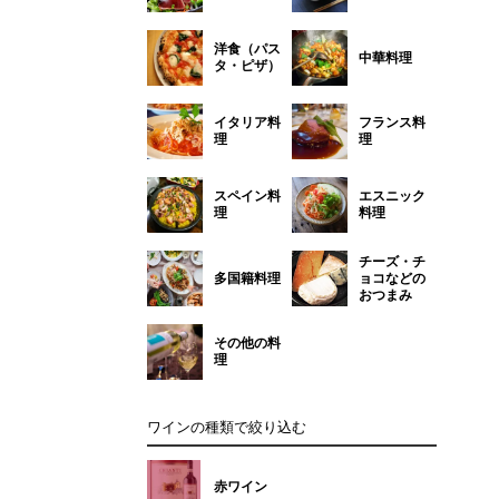
洋食（パス
中華料理
タ・ピザ）
イタリア料
フランス料
理
理
スペイン料
エスニック
理
料理
チーズ・チ
多国籍料理
ョコなどの
おつまみ
その他の料
理
ワインの種類で絞り込む
赤ワイン