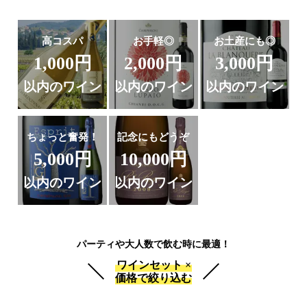
高コスパ
お手軽◎
お土産にも◎
1,000円
2,000円
3,000円
以内のワイン
以内のワイン
以内のワイン
ちょっと奮発！
記念にもどうぞ
5,000円
10,000円
以内のワイン
以内のワイン
パーティや大人数で飲む時に最適！
ワインセット ×
価格で絞り込む