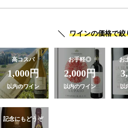
ワインの価格で絞
高コスパ
お手軽◎
お
1,000円
2,000円
3
以内のワイン
以内のワイン
以
記念にもどうぞ