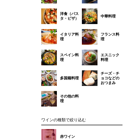
洋食（パス
中華料理
タ・ピザ）
イタリア料
フランス料
理
理
スペイン料
エスニック
理
料理
チーズ・チ
多国籍料理
ョコなどの
おつまみ
その他の料
理
ワインの種類で絞り込む
赤ワイン