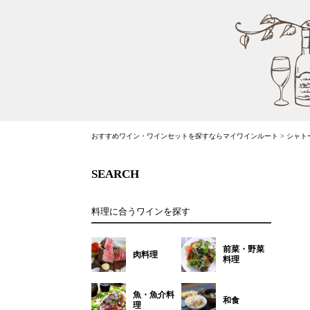
おすすめワイン・ワインセットを探すならマイワインルート
>
シャトー
SEARCH
料理に合うワインを探す
前菜・野菜
肉料理
料理
魚・魚介料
和食
理