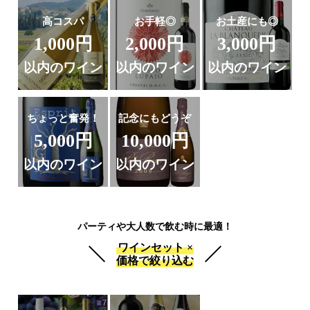
高コスパ
お手軽◎
お土産にも◎
1,000円
2,000円
3,000円
以内のワイン
以内のワイン
以内のワイン
ちょっと奮発！
記念にもどうぞ
5,000円
10,000円
以内のワイン
以内のワイン
パーティや大人数で飲む時に最適！
ワインセット ×
価格で絞り込む