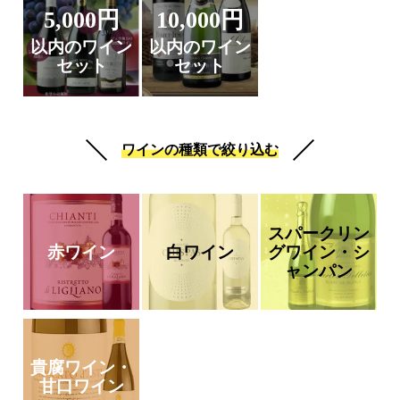
5,000円
10,000円
以内のワイン
以内のワイン
セット
セット
ワインの種類で絞り込む
スパークリン
赤ワイン
白ワイン
グワイン・シ
ャンパン
貴腐ワイン・
甘口ワイン