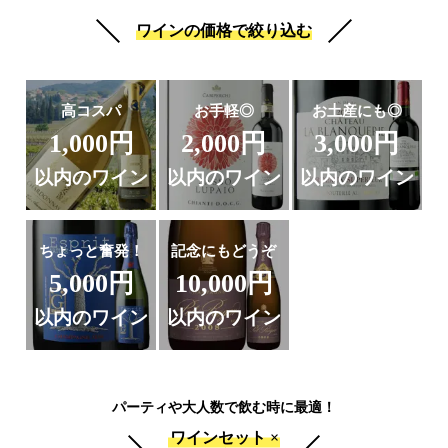
ワインの価格で絞り込む
高コスパ
お手軽◎
お土産にも◎
1,000円
2,000円
3,000円
以内のワイン
以内のワイン
以内のワイン
ちょっと奮発！
記念にもどうぞ
5,000円
10,000円
以内のワイン
以内のワイン
パーティや大人数で飲む時に最適！
ワインセット ×