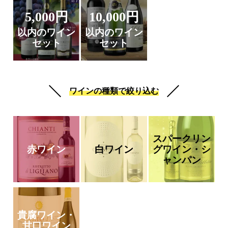
5,000円
10,000円
以内のワイン
以内のワイン
セット
セット
ワインの種類で絞り込む
スパークリン
赤ワイン
白ワイン
グワイン・シ
ャンパン
貴腐ワイン・
甘口ワイン