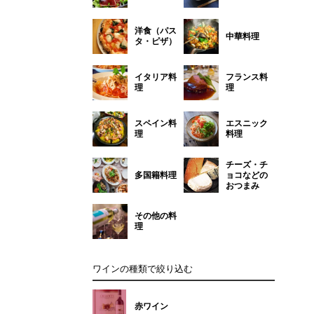
洋食（パス
中華料理
タ・ピザ）
イタリア料
フランス料
理
理
スペイン料
エスニック
理
料理
チーズ・チ
多国籍料理
ョコなどの
おつまみ
その他の料
理
ワインの種類で絞り込む
赤ワイン