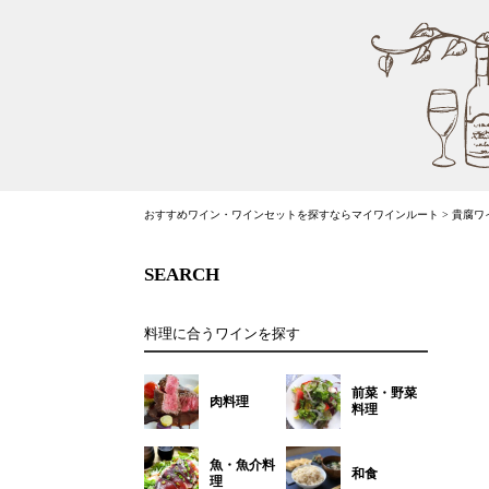
おすすめワイン・ワインセットを探すならマイワインルート
>
貴腐ワ
SEARCH
料理に合うワインを探す
前菜・野菜
肉料理
料理
魚・魚介料
和食
理