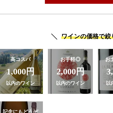
ワインの価格で絞
高コスパ
お手軽◎
お
1,000円
2,000円
3
以内のワイン
以内のワイン
以
記念にもどうぞ