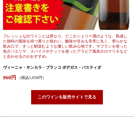
フレッシュな白ワインとは異なり、どこかシェリー酒のような、熟成し
た独特の風味を持つ香りと味わい。酸味や甘みも非常に丸く、滑らかな
飲み口で、すっと馴染むような優しい飲み心地です。サフランを使った
魚介パエリヤ、スパイスやナッツを使ったアラビア風魚介のマリネなど
と合わせるのがおすすめ。
ヴィーニャ・サンカラ・ブランコ ボデガス・バスティダ
960円
（税込1,056円）
このワインを販売サイトで見る