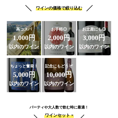
ワインの価格で絞り込む
高コスパ
お手軽◎
お土産にも◎
1,000円
2,000円
3,000円
以内のワイン
以内のワイン
以内のワイン
ちょっと奮発！
記念にもどうぞ
5,000円
10,000円
以内のワイン
以内のワイン
パーティや大人数で飲む時に最適！
ワインセット ×