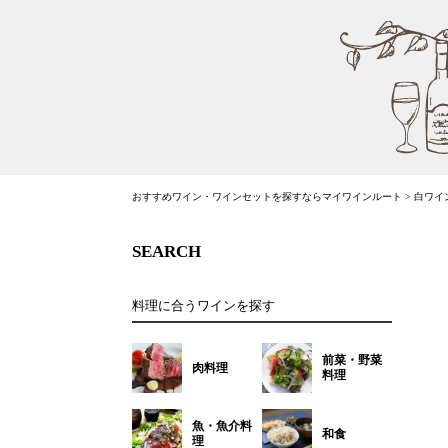
おすすめワイン・ワインセットを探すならマイワインルート
>
白ワイ
SEARCH
料理に合うワインを探す
前菜・野菜
肉料理
料理
魚・魚介料
和食
理