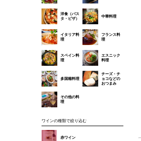
洋食（パス
中華料理
タ・ピザ）
イタリア料
フランス料
理
理
スペイン料
エスニック
理
料理
チーズ・チ
多国籍料理
ョコなどの
おつまみ
その他の料
理
ワインの種類で絞り込む
赤ワイン